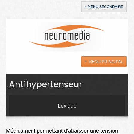
+ MENU SECONDAIRE
Accueil
Annonces
+ MENU PRINCIPAL
YouTube
LinkedIn
Actualités
Antihypertenseur
Sciences
Maladies
Lexique
Soins
Droit
Médicament permettant d’abaisser une tension