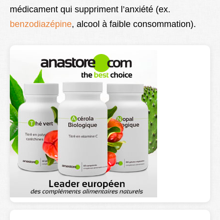
médicament qui suppriment l’anxiété (ex.
Lexique
benzodiazépine
, alcool à faible consommation).
Better Health