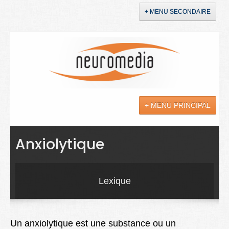
+ MENU SECONDAIRE
Accueil
Annonces
+ MENU PRINCIPAL
YouTube
LinkedIn
Actualités
Anxiolytique
Sciences
Maladies
Lexique
Soins
Droit
Un anxiolytique est une substance ou un