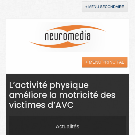
+ MENU SECONDAIRE
Accueil
Annonces
+ MENU PRINCIPAL
YouTube
LinkedIn
Actualités
L’activité physique
améliore la motricité des
Sciences
victimes d’AVC
Maladies
Soins
Actualités
Droit