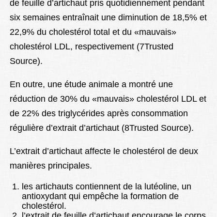
de feuille d’artichaut pris quotidiennement pendant
six semaines entraînait une diminution de 18,5% et
22,9% du cholestérol total et du «mauvais»
cholestérol LDL, respectivement (7Trusted
Source).
En outre, une étude animale a montré une
réduction de 30% du «mauvais» cholestérol LDL et
de 22% des triglycérides après consommation
régulière d’extrait d’artichaut (8Trusted Source).
L’extrait d’artichaut affecte le cholestérol de deux
manières principales.
les artichauts contiennent de la lutéoline, un
antioxydant qui empêche la formation de
cholestérol.
l’extrait de feuille d’artichaut encourage le corps