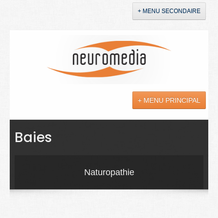
+ MENU SECONDAIRE
Accueil
Annonces
+ MENU PRINCIPAL
YouTube
LinkedIn
Actualités
Baies
Sciences
Maladies
Naturopathie
Soins
Droit