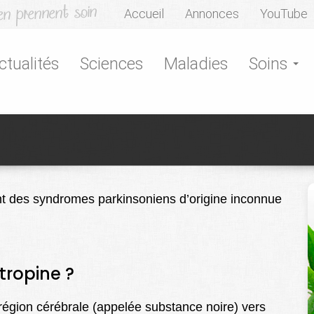
Accueil
Annonces
YouTube
ctualités
Sciences
Maladies
Soins
nt des syndromes parkinsoniens d’origine inconnue
ropine ?
 région cérébrale (appelée substance noire) vers