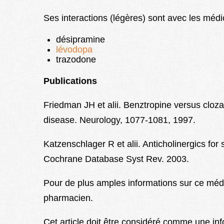
Ses interactions (légères) sont avec les méd
désipramine
lévodopa
trazodone
Publications
Friedman JH et alii. Benztropine versus cloza
disease. Neurology, 1077-1081, 1997.
Katzenschlager R et alii. Anticholinergics f
Cochrane Database Syst Rev. 2003.
Pour de plus amples informations sur ce médi
pharmacien.
Cet article doit être considéré comme une in