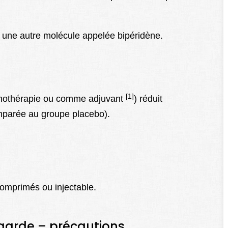
c une autre molécule appelée
bipéridène
.
[1]
 monothérapie ou comme adjuvant
) réduit
parée au groupe placebo).
omprimés ou injectable.
 garde – précautions