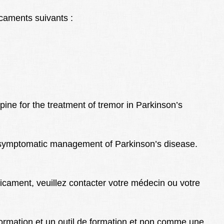
icaments suivants :
pine for the treatment of tremor in Parkinson’s
or symptomatic management of Parkinson’s disease.
cament, veuillez contacter votre médecin ou votre
formation et un outil de formation et non comme une