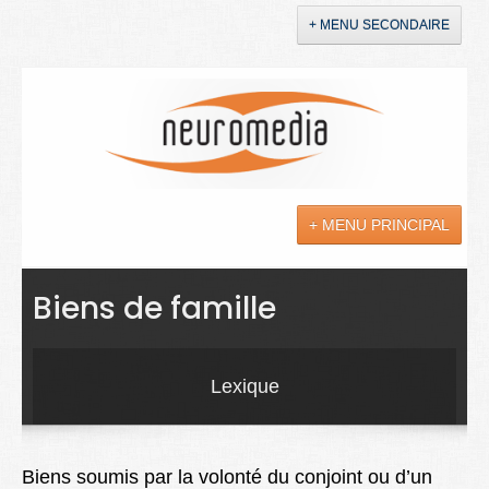
+ MENU SECONDAIRE
Accueil
Annonces
+ MENU PRINCIPAL
YouTube
LinkedIn
Actualités
Biens de famille
Sciences
Maladies
Lexique
Soins
Droit
Biens soumis par la volonté du conjoint ou d’un