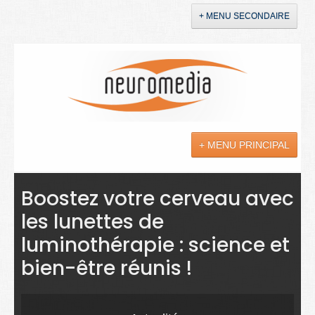
+ MENU SECONDAIRE
Accueil
Annonces
+ MENU PRINCIPAL
YouTube
LinkedIn
Actualités
Boostez votre cerveau avec
les lunettes de
Sciences
luminothérapie : science et
Maladies
bien-être réunis !
Soins
Droit