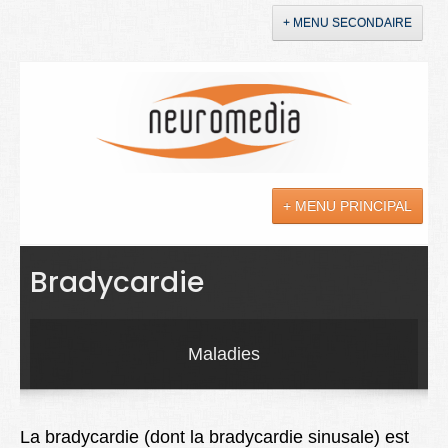
+ MENU SECONDAIRE
Accueil
Annonces
+ MENU PRINCIPAL
YouTube
LinkedIn
Actualités
Bradycardie
Sciences
Maladies
Maladies
Soins
Droit
La bradycardie (dont la bradycardie sinusale) est