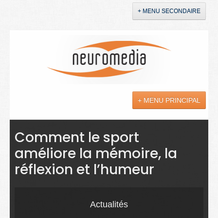
+ MENU SECONDAIRE
Accueil
Annonces
+ MENU PRINCIPAL
YouTube
LinkedIn
Actualités
Comment le sport
améliore la mémoire, la
Sciences
réflexion et l’humeur
Maladies
Soins
Actualités
Droit