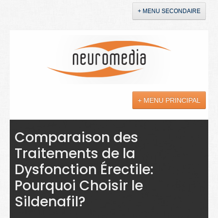
+ MENU SECONDAIRE
Accueil
Annonces
+ MENU PRINCIPAL
YouTube
LinkedIn
Actualités
Comparaison des
Traitements de la
Sciences
Dysfonction Érectile:
Maladies
Pourquoi Choisir le
Soins
Sildenafil?
Droit