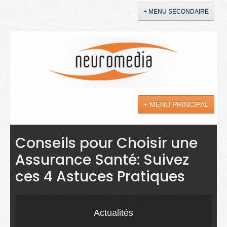
+ MENU SECONDAIRE
Accueil
Annonces
+ MENU PRINCIPAL
YouTube
LinkedIn
Actualités
Conseils pour Choisir une
Assurance Santé: Suivez
Sciences
ces 4 Astuces Pratiques
Maladies
Soins
Actualités
Droit