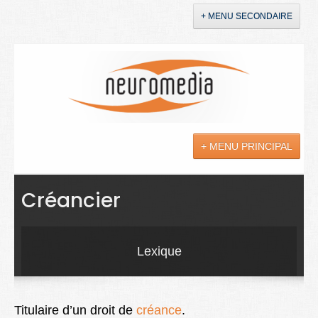
+ MENU SECONDAIRE
Accueil
Annonces
+ MENU PRINCIPAL
YouTube
LinkedIn
Actualités
Créancier
Sciences
Maladies
Lexique
Soins
Droit
Titulaire d’un droit de
créance
.