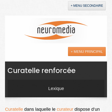
+ MENU SECONDAIRE
Accueil
Annonces
+ MENU PRINCIPAL
YouTube
LinkedIn
Actualités
Curatelle renforcée
Sciences
Maladies
Lexique
Soins
Droit
Curatelle
dans laquelle le
curateur
dispose d’un