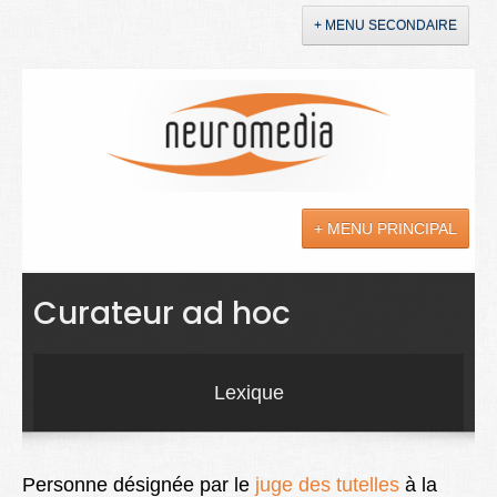
+ MENU SECONDAIRE
Accueil
Annonces
+ MENU PRINCIPAL
YouTube
LinkedIn
Actualités
Curateur ad hoc
Sciences
Maladies
Lexique
Soins
Droit
Personne désignée par le
juge des tutelles
à la