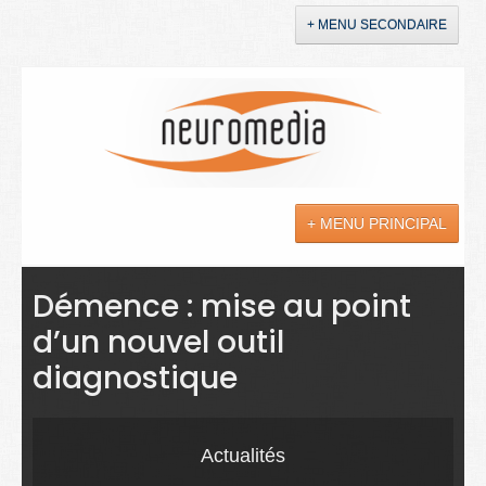
+ MENU SECONDAIRE
Accueil
Annonces
+ MENU PRINCIPAL
YouTube
LinkedIn
Actualités
Démence : mise au point
d’un nouvel outil
Sciences
diagnostique
Maladies
Soins
Actualités
Droit