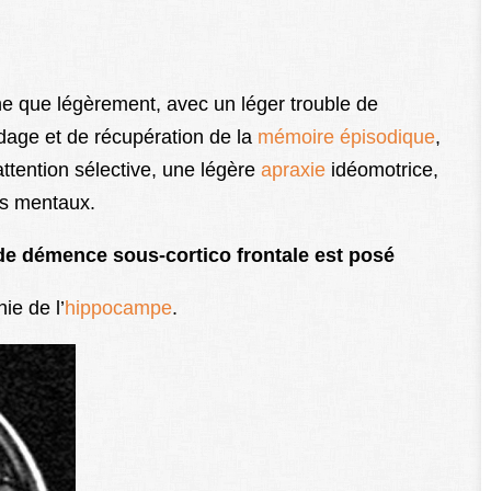
ne que légèrement, avec un léger trouble de
odage et de récupération de la
mémoire épisodique
,
’attention sélective, une légère
apraxie
idéomotrice,
uls mentaux.
de démence sous-cortico frontale est posé
ie de l’
hippocampe
.