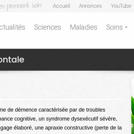
Accueil
Annonces
YouTube
ctualités
Sciences
Maladies
Soins
ontale
rme de démence caractérisée par de troubles
rmance cognitive, un syndrome dysexécutif sévère,
gage élaboré, une apraxie constructive (perte de la