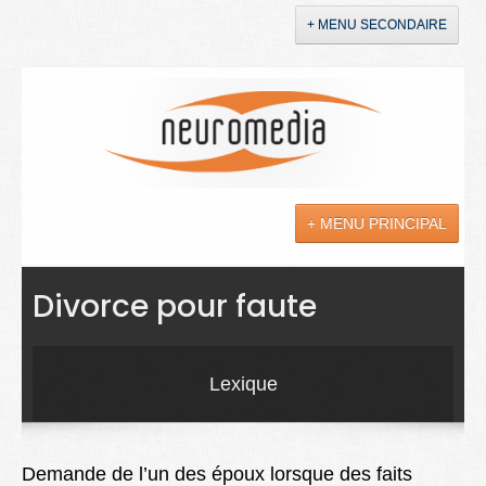
+ MENU SECONDAIRE
Accueil
Annonces
+ MENU PRINCIPAL
YouTube
LinkedIn
Actualités
Divorce pour faute
Sciences
Maladies
Lexique
Soins
Droit
Demande de l’un des époux lorsque des faits