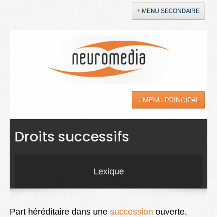
+ MENU SECONDAIRE
Accueil
Annonces
+ MENU PRINCIPAL
YouTube
LinkedIn
Actualités
Droits successifs
Sciences
Maladies
Lexique
Soins
Droit
Part héréditaire dans une
succession
ouverte.