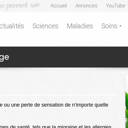
Accueil
Annonces
YouTube
ctualités
Sciences
Maladies
Soins
age
 ou une perte de sensation de n’importe quelle
s de santé, tels que la migraine et les allergies.