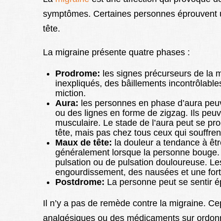
symptômes. Certaines personnes éprouvent u
tête.
La migraine présente quatre phases :
Prodrome:
les signes précurseurs de la
inexpliqués, des bâillements incontrôlable
miction.
Aura:
les personnes en phase d’aura peuv
ou des lignes en forme de zigzag. Ils peu
musculaire. Le stade de l’aura peut se pr
tête, mais pas chez tous ceux qui souffren
Maux de tête:
la douleur a tendance à être
généralement lorsque la personne bouge. 
pulsation ou de pulsation douloureuse. 
engourdissement, des nausées et une forte 
Postdrome:
La personne peut se sentir é
Il n’y a pas de remède contre la migraine. C
analgésiques ou des médicaments sur ordonn