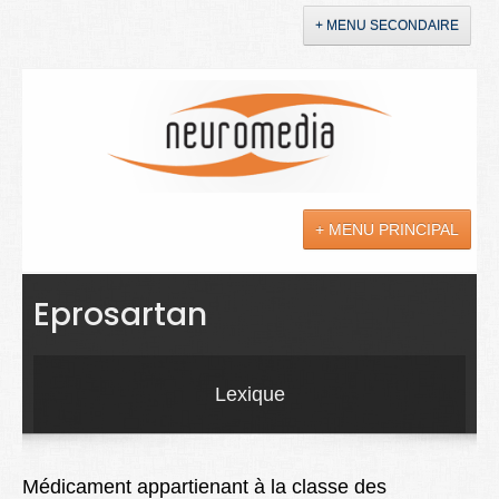
+ MENU SECONDAIRE
Accueil
Annonces
+ MENU PRINCIPAL
YouTube
LinkedIn
Actualités
Eprosartan
Sciences
Maladies
Lexique
Soins
Droit
Médicament appartienant à la classe des