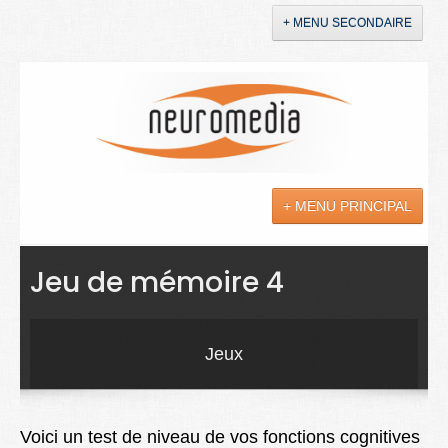
+ MENU SECONDAIRE
Accueil
Annonces
+ MENU PRINCIPAL
YouTube
LinkedIn
Actualités
Jeu de mémoire 4
Sciences
Maladies
Jeux
Soins
Droit
Voici un test de niveau de vos fonctions cognitives