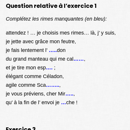
Question relative à l’exercice 1
Complétez les rimes manquantes (en bleu):
attendez ! … je choisis mes rimes… là, j’ y suis,
je jette avec grâce mon feutre,
je fais lentement l’
…..
don
du grand manteau qui me cal
……
,
et je tire mon esp
….
;
élégant comme Céladon,
agile comme Sca
……..
,
je vous préviens, cher
Mir
…..
,
qu’ à la fin de l’ envoi je
…
che !
Exercice 3