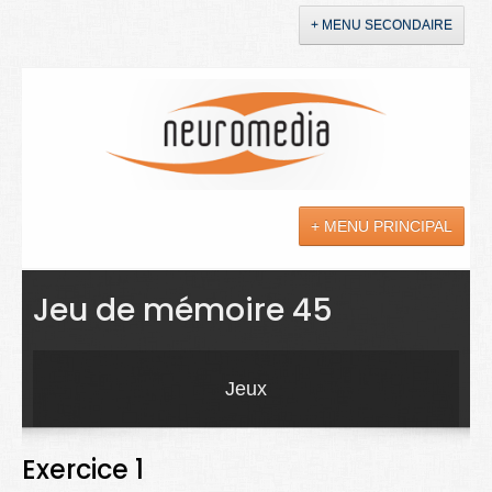
+ MENU SECONDAIRE
Accueil
Annonces
+ MENU PRINCIPAL
YouTube
LinkedIn
Actualités
Jeu de mémoire 45
Sciences
Maladies
Jeux
Soins
Exercice 1
Droit