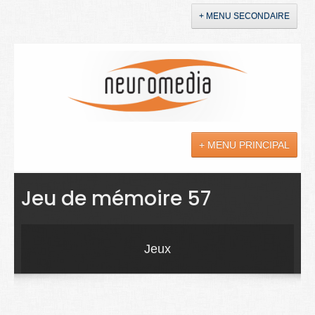
+ MENU SECONDAIRE
Accueil
Annonces
+ MENU PRINCIPAL
YouTube
LinkedIn
Actualités
Jeu de mémoire 57
Sciences
Maladies
Jeux
Soins
Droit