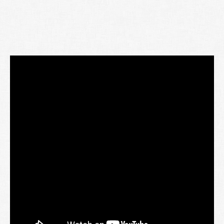
Lexique
Better Health