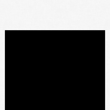
Lexique
Better Health