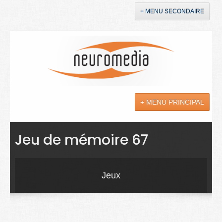
+ MENU SECONDAIRE
Accueil
Annonces
+ MENU PRINCIPAL
YouTube
LinkedIn
Actualités
Jeu de mémoire 67
Sciences
Maladies
Jeux
Soins
Droit