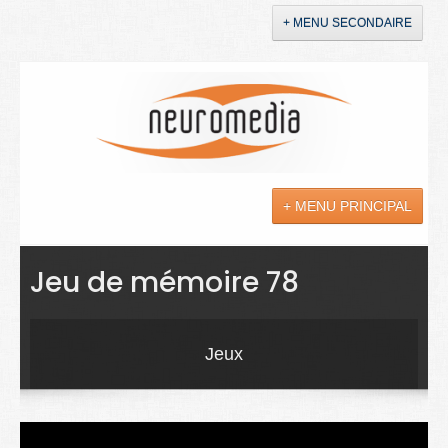
+ MENU SECONDAIRE
Accueil
Annonces
+ MENU PRINCIPAL
YouTube
LinkedIn
Actualités
Jeu de mémoire 78
Sciences
Maladies
Jeux
Soins
Droit