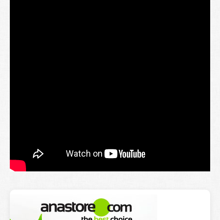
Lexique
Better Health