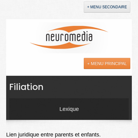
+ MENU SECONDAIRE
Accueil
Annonces
+ MENU PRINCIPAL
YouTube
LinkedIn
Actualités
Filiation
Sciences
Maladies
Lexique
Soins
Droit
Lien juridique entre parents et enfants.