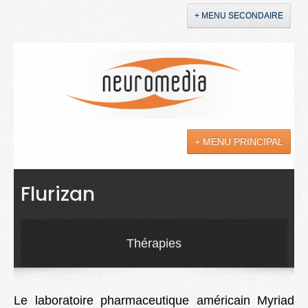
+ MENU SECONDAIRE
Accueil
Annonces
+ MENU PRINCIPAL
YouTube
LinkedIn
Actualités
Flurizan
Sciences
Maladies
Thérapies
Soins
Droit
Le laboratoire pharmaceutique américain Myriad