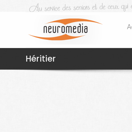
A
Héritier