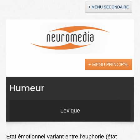
+ MENU SECONDAIRE
Accueil
Annonces
+ MENU PRINCIPAL
YouTube
LinkedIn
Actualités
Humeur
Sciences
Maladies
Lexique
Soins
Droit
Etat émotionnel variant entre l’euphorie (état