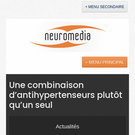
+ MENU SECONDAIRE
Accueil
Annonces
+ MENU PRINCIPAL
YouTube
LinkedIn
Actualités
Une combinaison
d’antihypertenseurs plutôt
Sciences
qu’un seul
Maladies
Soins
Actualités
Droit