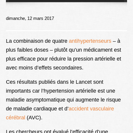
Lexique
Better Health
dimanche, 12 mars 2017
La combinaison de quatre
antihypertenseurs
– à
plus faibles doses – plutôt qu’un médicament est
plus efficace pour réduire la pression artérielle et
avec moins d’effets secondaires.
Ces résultats publiés dans le Lancet sont
importants car l’hypertension artérielle est une
maladie asymptomatique qui augmente le risque
de maladie cardiaque et d’
accident vasculaire
cérébral
(AVC).
Les chercheurs ont évalué l’efficacité d’une