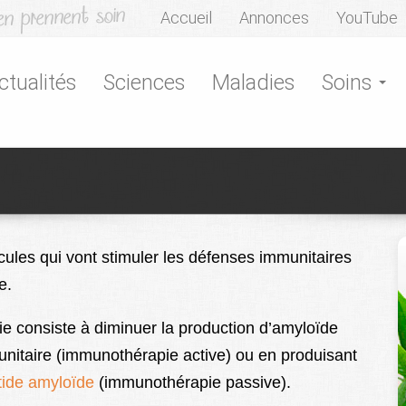
Accueil
Annonces
YouTube
ctualités
Sciences
Maladies
Soins
cules qui vont stimuler les défenses immunitaires
e.
ie consiste à diminuer la production d’amyloïde
unitaire (immunothérapie active) ou en produisant
tide amyloïde
(immunothérapie passive).