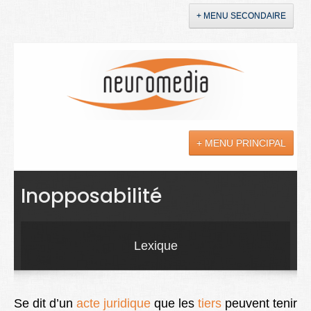
+ MENU SECONDAIRE
Accueil
Annonces
+ MENU PRINCIPAL
YouTube
LinkedIn
Actualités
Inopposabilité
Sciences
Maladies
Lexique
Soins
Droit
Se dit d’un
acte juridique
que les
tiers
peuvent tenir