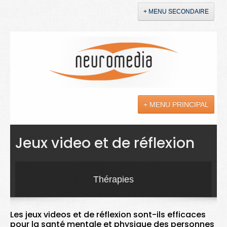
+ MENU SECONDAIRE
Accueil
Annonces
+ MENU PRINCIPAL
YouTube
LinkedIn
Actualités
Jeux video et de réflexion
Sciences
Maladies
Thérapies
Soins
Les jeux videos et de réflexion sont-ils efficaces
Droit
pour la santé mentale et physique des personnes