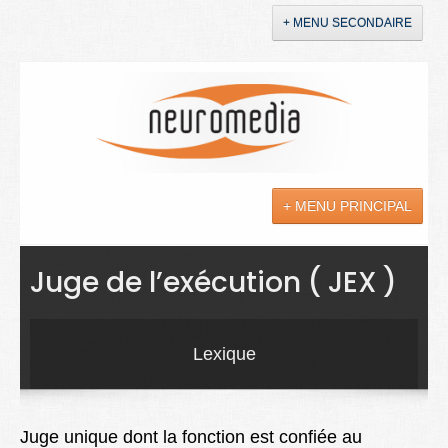
+ MENU SECONDAIRE
Accueil
Annonces
+ MENU PRINCIPAL
YouTube
LinkedIn
Actualités
Juge de l’exécution ( JEX )
Sciences
Maladies
Lexique
Soins
Droit
Juge unique dont la fonction est confiée au