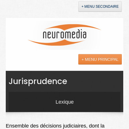
+ MENU SECONDAIRE
Accueil
Annonces
+ MENU PRINCIPAL
YouTube
LinkedIn
Actualités
Jurisprudence
Sciences
Maladies
Lexique
Soins
Droit
Ensemble des décisions judiciaires, dont la