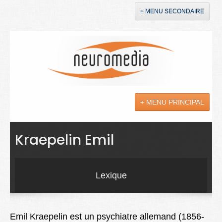
+ MENU SECONDAIRE
Accueil
Annonces
+ MENU PRINCIPAL
YouTube
LinkedIn
Actualités
Kraepelin Emil
Sciences
Maladies
Lexique
Soins
Droit
Emil Kraepelin est un psychiatre allemand (1856-