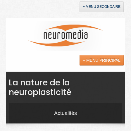
+ MENU SECONDAIRE
Accueil
Annonces
+ MENU PRINCIPAL
YouTube
LinkedIn
Actualités
La nature de la
neuroplasticité
Sciences
Maladies
Actualités
Soins
Droit