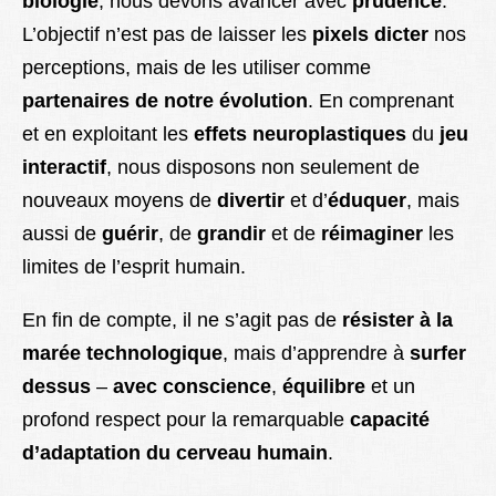
biologie
, nous devons avancer avec
prudence
.
L’objectif n’est pas de laisser les
pixels dicter
nos
perceptions, mais de les utiliser comme
partenaires de notre évolution
. En comprenant
et en exploitant les
effets neuroplastiques
du
jeu
interactif
, nous disposons non seulement de
nouveaux moyens de
divertir
et d’
éduquer
, mais
aussi de
guérir
, de
grandir
et de
réimaginer
les
limites de l’esprit humain.
En fin de compte, il ne s’agit pas de
résister à la
marée technologique
, mais d’apprendre à
surfer
dessus
–
avec conscience
,
équilibre
et un
profond respect pour la remarquable
capacité
d’adaptation du cerveau humain
.