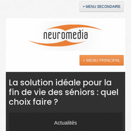
+ MENU SECONDAIRE
Accueil
Annonces
+ MENU PRINCIPAL
YouTube
LinkedIn
Actualités
La solution idéale pour la
fin de vie des séniors : quel
Sciences
choix faire ?
Maladies
Soins
Actualités
Droit