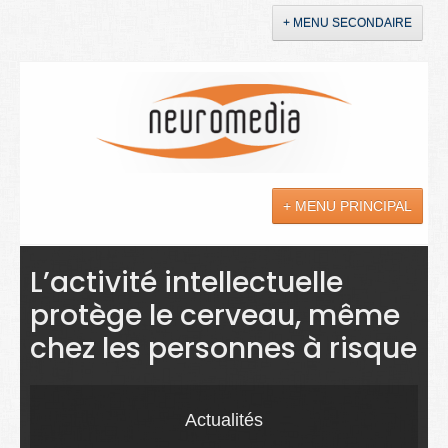
+ MENU SECONDAIRE
Accueil
Annonces
+ MENU PRINCIPAL
YouTube
LinkedIn
Actualités
L’activité intellectuelle
protège le cerveau, même
Sciences
chez les personnes à risque
Maladies
Soins
Actualités
Droit