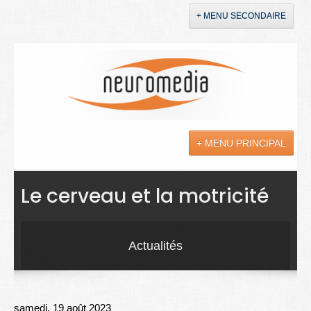
+ MENU SECONDAIRE
Accueil
Annonces
+ MENU PRINCIPAL
YouTube
LinkedIn
Actualités
Le cerveau et la motricité
Sciences
Maladies
Actualités
Soins
Droit
samedi, 19 août 2023