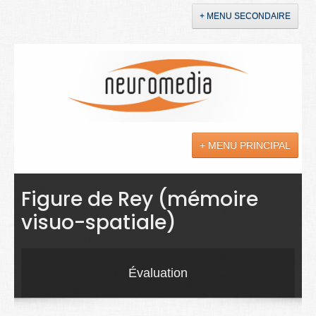
+ MENU SECONDAIRE
Accueil
Annonces
+ MENU PRINCIPAL
YouTube
LinkedIn
Actualités
Figure de Rey (mémoire
visuo-spatiale)
Sciences
Maladies
Évaluation
Soins
Droit