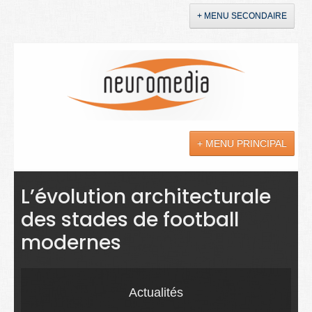
+ MENU SECONDAIRE
Accueil
Annonces
+ MENU PRINCIPAL
YouTube
LinkedIn
Actualités
L’évolution architecturale
des stades de football
Sciences
modernes
Maladies
Soins
Actualités
Droit