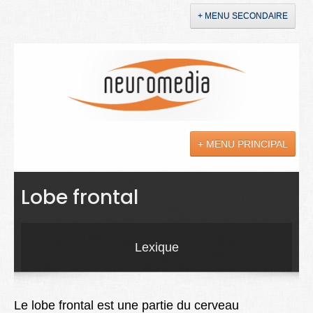
+ MENU SECONDAIRE
Accueil
Annonces
+ MENU PRINCIPAL
YouTube
LinkedIn
Actualités
Lobe frontal
Sciences
Maladies
Lexique
Soins
Droit
Le lobe frontal est une partie du cerveau