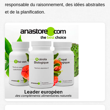
responsable du raisonnement, des idées abstraites
Lexique
et de la planification.
Better Health