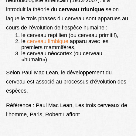
neurobiologiste américain (1913-2007). Il a
Lexique
introduit la théorie du
cerveau triunique
selon
laquelle trois phases du cerveau sont apparues au
Better Health
cours de l’évolution de l’espèce humaine :
le cerveau reptilien (ou cerveau primitif),
le
cerveau limbique
apparu avec les
premiers mammifères,
le cerveau néocortex (ou cerveau
«humain»).
Selon Paul Mac Lean, le développement du
cerveau est associé au processus d’évolution des
espèces.
Référence : Paul Mac Lean, Les trois cerveaux de
l’homme, Paris, Robert Laffont.