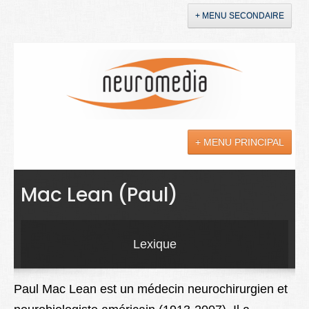
+ MENU SECONDAIRE
Accueil
Annonces
+ MENU PRINCIPAL
YouTube
LinkedIn
Actualités
Mac Lean (Paul)
Sciences
Maladies
Lexique
Soins
Paul Mac Lean est un médecin neurochirurgien et
Droit