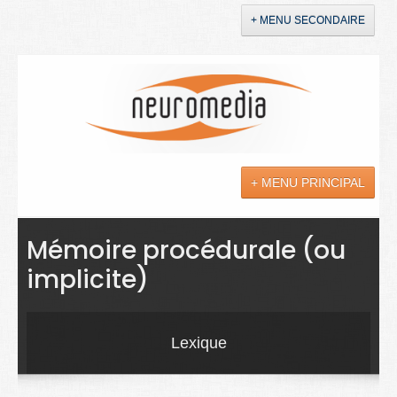
+ MENU SECONDAIRE
Accueil
Annonces
+ MENU PRINCIPAL
YouTube
LinkedIn
Actualités
Mémoire procédurale (ou
implicite)
Sciences
Maladies
Lexique
Soins
Droit