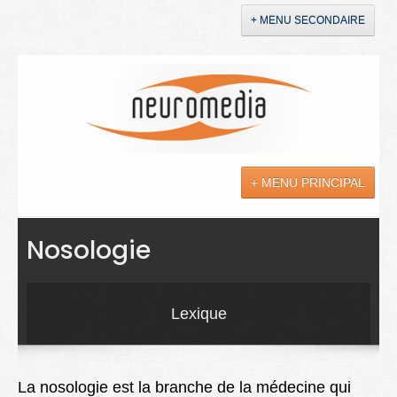
+ MENU SECONDAIRE
Accueil
Annonces
+ MENU PRINCIPAL
YouTube
LinkedIn
Actualités
Nosologie
Sciences
Maladies
Lexique
Soins
Droit
La nosologie est la bra
nche de la médecine qui