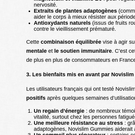
nervosité.
Extraits de plantes adaptogènes
(comme
aider le corps à mieux résister aux périod
Antioxydants naturels
(issus de fruits ro
contre le vieillissement prématuré.
Cette
combinaison équilibrée
vise à agir su
mentale
et
le soutien immunitaire
. C’est c
de plus en plus de consommateurs en Franc
3. Les bienfaits mis en avant par Novisl
Les utilisateurs français qui ont testé Novis
positifs
après quelques semaines d’utilisation
Un regain d’énergie
: de nombreux témoi
vitalité, surtout chez les personnes fatigu
Une meilleure résistance au stress
: grâ
adaptogènes, Novislim Gummies aiderait à
Un sommeil plus réparateur
: certains 