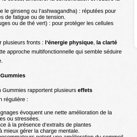
 le ginseng ou l’ashwagandha) : réputées pour
es de fatigue ou de tension.
uges ou de thé vert) : pour protéger les cellules
r plusieurs fronts :
l’énergie physique
,
la clarté
ette approche multifonctionnelle qui semble séduire
e.
im Gummies
lim Gummies rapportent plusieurs
effets
 régulière :
gnages évoquent une nette amélioration de la
ées ou stressées.
ce à la présence d’extraits de plantes
 mieux gérer la charge mentale.
consommateurs notent une amélioration du sommeil,