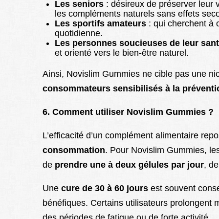
Les seniors
: désireux de préserver leur v
les compléments naturels sans effets sec
Les sportifs amateurs
: qui cherchent à o
quotidienne.
Les personnes soucieuses de leur sant
et orienté vers le bien-être naturel.
Ainsi, Novislim Gummies ne cible pas une nic
consommateurs sensibilisés à la préventio
6. Comment utiliser Novislim Gummies ?
L’efficacité d’un complément alimentaire repo
consommation
. Pour Novislim Gummies, le
de
prendre une à deux gélules par jour
, d
Une
cure de 30 à 60 jours
est souvent consei
bénéfiques. Certains utilisateurs prolongent
des périodes de fatigue ou de forte activité.