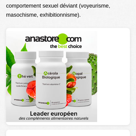
comportement sexuel déviant (voyeurisme,
Lexique
masochisme, exhibitionnisme).
Better Health