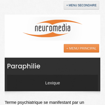
+ MENU SECONDAIRE
Accueil
Annonces
+ MENU PRINCIPAL
YouTube
LinkedIn
Actualités
Paraphilie
Sciences
Maladies
Lexique
Soins
Droit
Terme psychiatrique se manifestant par un