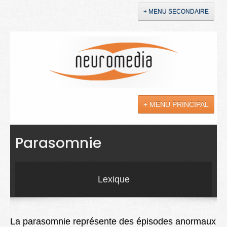
+ MENU SECONDAIRE
Accueil
Annonces
+ MENU PRINCIPAL
YouTube
LinkedIn
Actualités
Parasomnie
Sciences
Maladies
Lexique
Soins
Droit
La parasomnie représente des épisodes anormaux