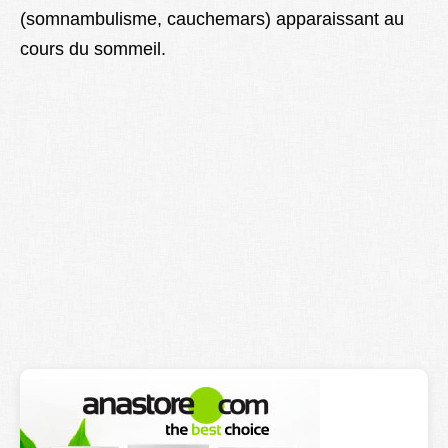
(somnambulisme, cauchemars) apparaissant au
Lexique
cours du sommeil.
Better Health